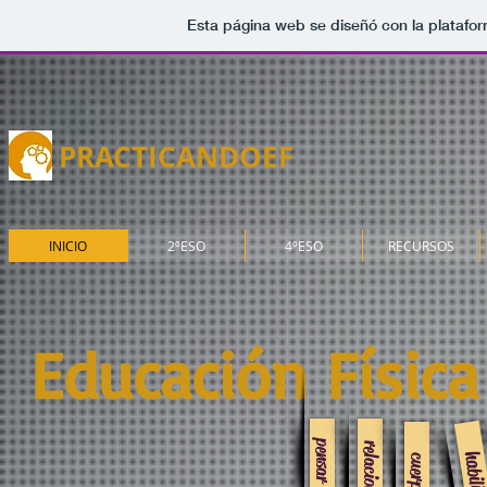
Esta página web se diseñó con la platafo
PRACTICANDOEF
INICIO
2ºESO
4ºESO
RECURSOS
Educación Física
pensar
relacionarse